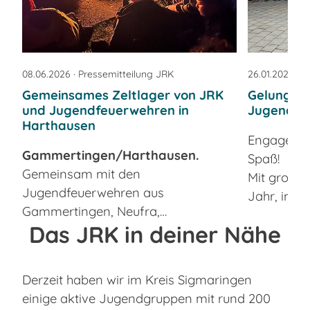
08.06.2026
· Pressemitteilung JRK
26.01.2026
· 
Gemeinsames Zeltlager von JRK
Gelungene
und Jugendfeuerwehren in
Jugendrot
Harthausen
Engagemen
Gammertingen/Harthausen.
Spaß!
Gemeinsam mit den
Mit großem
Jugendfeuerwehren aus
Jahr, im M
Gammertingen, Neufra,…
Das JRK in deiner Nähe
Derzeit haben wir im Kreis Sigmaringen
einige aktive Jugendgruppen mit rund 200