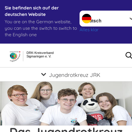
Sie befinden sich auf der
Sprache wechseln zu
deutschen Website
You are on the German website,
you can use the switch to switch to
Alles klar
the English one
DRK-Kreisverband
Sigmaringen e. V.
Jugendrotkreuz JRK
Das Jugendrotkreuz