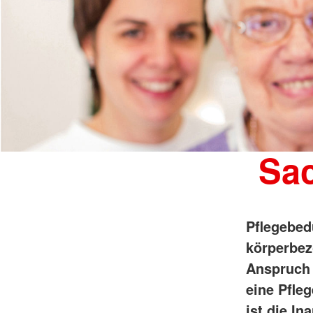
Sac
Pflegebedü
körperbez
Anspruch 
eine Pfle
ist die In