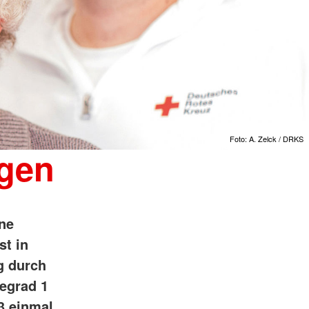
Foto: A. Zelck / DRKS
ngen
ine
st in
g durch
gegrad 1
 3 einmal