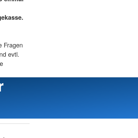
egekasse.
re Fragen
nd evtl.
ie
r