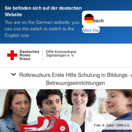
Sie befinden sich auf der deutschen
Sprache wechseln zu
Website
You are on the German website, you
can use the switch to switch to the
Alles klar
English one
DRK-Kreisverband
Sigmaringen e. V.
Rotkreuzkurs Erste Hilfe Schulung in Bildungs- und
Betreuungseinrichtungen
Foto: A. Zelck / DRK e.V.