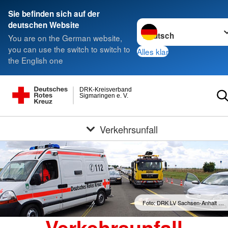
Sie befinden sich auf der
Sprache wechseln zu
deutschen Website
You are on the German website,
you can use the switch to switch to
Alles klar
the English one
DRK-Kreisverband
Sigmaringen e. V.
Verkehrsunfall
Foto: DRK LV Sachsen-Anhalt …
Verkehrsunfall